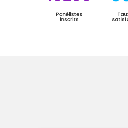
Panélistes
Tau
inscrits
satisf