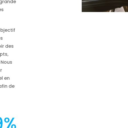
 grande
es
bjectif
es
oir des
pts,
. Nous
r
el en
afin de
9
%