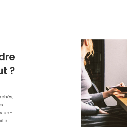
dre
ut ?
rchés,
es
es on-
llir